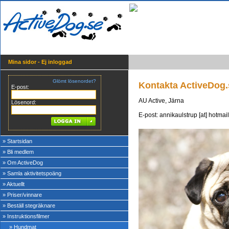
Mina sidor - Ej inloggad
Glömt lösenordet?
Kontakta ActiveDog.
E-post:
AU Active, Järna
Lösenord:
E-post: annikaulstrup [at] hotmai
» Startsidan
» Bli medlem
» Om ActiveDog
» Samla aktivitetspoäng
» Aktuellt
» Priser/vinnare
» Beställ stegräknare
» Instruktionsfilmer
» Hundmat