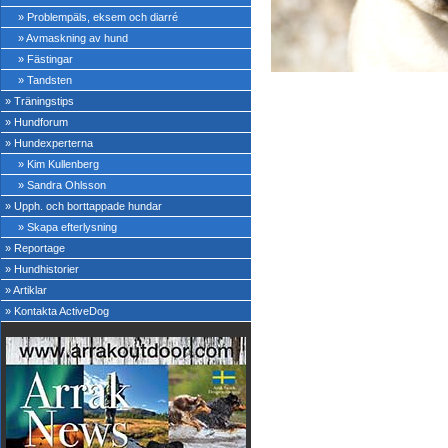
» Problempäls, eksem och diarré
» Avmaskning av hund
» Fästingar
» Tandsten
» Träningstips
» Hundforum
» Hundexperterna
» Kim Kullenberg
» Sandra Ohlsson
» Upph. och borttappade hundar
» Skapa efterlysning
» Reportage
» Hundhistorier
» Artiklar
» Kontakta ActiveDog