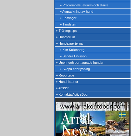
» Problempäls, eksem och diarré
» Avmaskning av hund
» Fästingar
» Tandsten
» Träningstips
» Hundforum
» Hundexperterna
» Kim Kullenberg
» Sandra Ohlsson
» Upph. och borttappade hundar
» Skapa efterlysning
» Reportage
» Hundhistorier
» Artiklar
» Kontakta ActiveDog