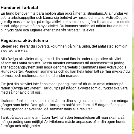
Hundar vill arbeta!
En hund behöver inte bara motion utan också mental stimulans. Alla hundar vill
utföra arbetsuppgifter och känna sig behövd av husse och matte. ActiveDog.se
ger dig massor av tips på roliga aktiviteter som du kan göra tillsammans med din
hund. Våga prova på en ny aktivitet. Du kommer snabbt att märka hur din hund
blir lyckligare och lugnare efter att ha fått ”arbeta” lite extra.
Registrera aktiviteterna
Stegen registrerar du i översta kolumnen på Mina Sidor, det antal steg som din
stegräknare visar.
Alla övriga aktiviteter du gör med din hund förs in under respektive aktivitet
såsom tid i antal minuter. Dessa minuter omvandlas då automatiskt till poäng
efter ett poängsystem som noga genomarbetats tillsammans med ActiveDog’s
Hundexperter. Poängen summeras och du kan hela tiden lätt se ”hur mycket” du
aktiverat och motionerat din hund under månaden.
Om just din aktivitet inte finns med i poänglistan så för du in antal minuter på
raden ”Övriga aktiviteter”. Har du tips på någon aktivitet som du tycker ska vara
med så hör av dig till oss.
I kalenderfunktionen kan du alltid ändra dina steg och antal minuter hur många
gånger som helst: Dom går att korrigera bakåt och fram till 5 dagar efter att en
tävlingsperiod är avslutad, då sammanställs alla resultat.
Tänk på att detta inte är någon ”tävling” i den bemärkelsen att man ska ha så
många poäng som möjligt. Aktiviteterna måste anpassas efter din egen hunds
förmåga och möjligheter.