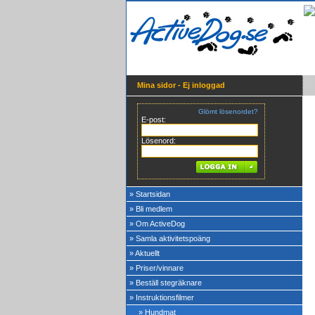
Mina sidor - Ej inloggad
Glömt lösenordet?
E-post:
Lösenord:
» Startsidan
» Bli medlem
» Om ActiveDog
» Samla aktivitetspoäng
» Aktuellt
» Priser/vinnare
» Beställ stegräknare
» Instruktionsfilmer
» Hundmat