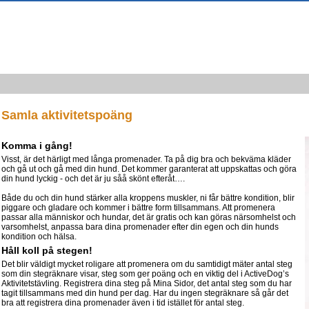
Samla aktivitetspoäng
Komma i gång!
Visst, är det härligt med långa promenader. Ta på dig bra och bekväma kläder
och gå ut och gå med din hund. Det kommer garanterat att uppskattas och göra
din hund lyckig - och det är ju såå skönt efteråt….
Både du och din hund stärker alla kroppens muskler, ni får bättre kondition, blir
piggare och gladare och kommer i bättre form tillsammans. Att promenera
passar alla människor och hundar, det är gratis och kan göras närsomhelst och
varsomhelst, anpassa bara dina promenader efter din egen och din hunds
kondition och hälsa.
Håll koll på stegen!
Det blir väldigt mycket roligare att promenera om du samtidigt mäter antal steg
som din stegräknare visar, steg som ger poäng och en viktig del i ActiveDog’s
Aktivitetstävling. Registrera dina steg på Mina Sidor, det antal steg som du har
tagit tillsammans med din hund per dag. Har du ingen stegräknare så går det
bra att registrera dina promenader även i tid istället för antal steg.