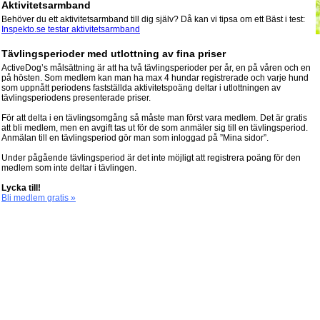
Aktivitetsarmband
Behöver du ett aktivitetsarmband till dig själv? Då kan vi tipsa om ett Bäst i test:
Inspekto.se testar aktivitetsarmband
Tävlingsperioder med utlottning av fina priser
ActiveDog’s målsättning är att ha två tävlingsperioder per år, en på våren och en
på hösten. Som medlem kan man ha max 4 hundar registrerade och varje hund
som uppnått periodens fastställda aktivitetspoäng deltar i utlottningen av
tävlingsperiodens presenterade priser.
För att delta i en tävlingsomgång så måste man först vara medlem. Det är gratis
att bli medlem, men en avgift tas ut för de som anmäler sig till en tävlingsperiod.
Anmälan till en tävlingsperiod gör man som inloggad på ”Mina sidor”.
Under pågående tävlingsperiod är det inte möjligt att registrera poäng för den
medlem som inte deltar i tävlingen.
Lycka till!
Bli medlem gratis »